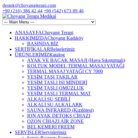
destek@choyangterapi.com
+90 (216) 386 42 44
+90 (542) 673 89 46
ANASAYFA
Choyang Terapi
HAKKIMIZDA
Choyang Kadıköy
BASINDA BİZ
SERTİFİKALAR
Belgelerimiz
ÜRÜNLERİMİZ
Katalog
AYAK VE BACAK MASAJI (Hava Sıkıştırmalı)
KOLTUK MODEL TERMAL MASAJ YATAĞI
TERMAL MASAJ YATAĞI CY 7000
YEŞİM TAŞI TAKILAR
YEŞİM TAŞLI ISI MİNDERİ
YEŞİM TAŞLI OMUZLUK
YEŞİM TAŞLI TERMAL MAT
ALKALİ SU SEBİLİ
ALKALİ SU ALKALARK
SAUNA İNFRARED (Kızılötesi)
ION AYAK DETOKS CİHAZI
OZON CİHAZI AİR ZONE
BEL KEMERİ FREEM
SERVİSLER
Servislerimiz
Servis Başvuru Formu