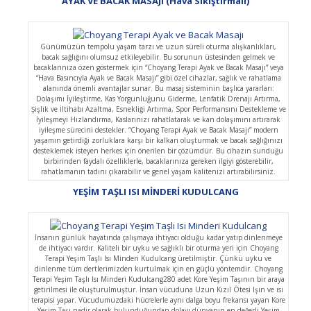
AYAK VE BACAK MASAJI (Hava Sıkıştırmalı)
Günümüzün tempolu yaşam tarzı ve uzun süreli oturma alışkanlıkları,
bacak sağlığını olumsuz etkileyebilir. Bu sorunun üstesinden gelmek ve
bacaklarınıza özen göstermek için “Choyang Terapi Ayak ve Bacak Masajı” veya
“Hava Basıncıyla Ayak ve Bacak Masajı” gibi özel cihazlar, sağlık ve rahatlama
alanında önemli avantajlar sunar. Bu masaj sisteminin başlıca yararları:
Dolaşımı İyileştirme, Kas Yorgunluğunu Giderme, Lenfatik Drenajı Artırma,
Şişlik ve İltihabı Azaltma, Esnekliği Artırma, Spor Performansını Destekleme ve
İyileşmeyi Hızlandırma, Kaslarınızı rahatlatarak ve kan dolaşımını artırarak
iyileşme sürecini destekler. “Choyang Terapi Ayak ve Bacak Masajı” modern
yaşamın getirdiği zorluklara karşı bir kalkan oluşturmak ve bacak sağlığınızı
desteklemek isteyen herkes için önerilen bir çözümdür. Bu cihazın sunduğu
birbirinden faydalı özelliklerle, bacaklarınıza gereken ilgiyi gösterebilir,
rahatlamanın tadını çıkarabilir ve genel yaşam kalitenizi artırabilirsiniz.
YEŞİM TAŞLI ISI MİNDERİ KUDULCANG
İnsanın günlük hayatında çalışmaya ihtiyacı olduğu kadar yatıp dinlenmeye
de ihtiyacı vardır. Kaliteli bir uyku ve sağlıklı bir oturma yeri için Choyang
Terapi Yeşim Taşlı Isı Minderi Kudulcang üretilmiştir. Çünkü uyku ve
dinlenme tüm dertlerimizden kurtulmak için en güçlü yöntemdir. Choyang
Terapi Yeşim Taşlı Isı Minderi Kudulcang280 adet Kore Yeşim Taşının bir araya
getirilmesi ile oluşturulmuştur. İnsan vücuduna Uzun Kızıl Ötesi Işın ve ısı
terapisi yapar. Vücudumuzdaki hücrelerle aynı dalga boyu frekansı yayan Kore
Yeşim Taşı nadir olarak bulunduğundan dolayı dünyanın en değerli Yeşim