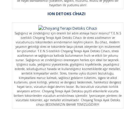
ile hayat standardınızı yükseltin, sağlıklı, huzurlu, mutlu ve yepyeni bir
hayattan ilk yudumu alın!
ION DETOKS CİHAZI
Sağlığınız ve zindeliğiniz için önemli bir adım atmaya hazır mısınız? T.E.N.S
özellikli Choyang Terapi Ayak Detoks Cihazı ile stresi azaltmanın ve
vücudunuzu toksinlerden arındırmanın keyfini çıkarın. Bu cihaz, modern
yaşamın getirdiği stres ve toksinlerle başa çıkmak isteyenler için mükemmel
bir çözümdür. T.E.N.S özellikli Choyang Terapi Ayak Detoks Cihazı, stresi
azaltmanın ve sağlığınıza katkıda bulunmanın hızlı ve etkili bir yolunu
sunar. Sağlığınızı ve zindeliğinizi önemseyen herkes için ideal bir seçenek.
İçtiğimiz suda, yediğimiz yiyeceklerde, giydiğimiz kıyafetlerde, yaşadığımız
evlerde, soluduğumuz havada ve kullandığımız kozmetiklerde ağır metaller,
sentetik kimyasallar vardır. Stres, travma uyku düzeni bozukluğu,
kimyasallara maruz kalmak, sağlıksız gıdaların tüketimi, sigara ve alkol
kullanımı, çevre kirliliği, yetersiz ve dengesiz beslenmek, hareketsiz dengesiz
hayat tarzı, vücudun doğal devrini bozar. Bu bozukluk vücuttaki kirlilik
seviyesini arttırır. Choyang Terapi Ayak Detoksu çeşitli etkenlerle vücutta
biriken toksinlerden vücudun arındırılması işlemidir. İyonizasyon yöntemi ile
vücuttaki toksinler, ağır metaller atılmaktadır. Choyang Terapi Ayak Detoks
cihazı BEDENİMİZİN BAHAR TEMİZLİĞİDİR!!!