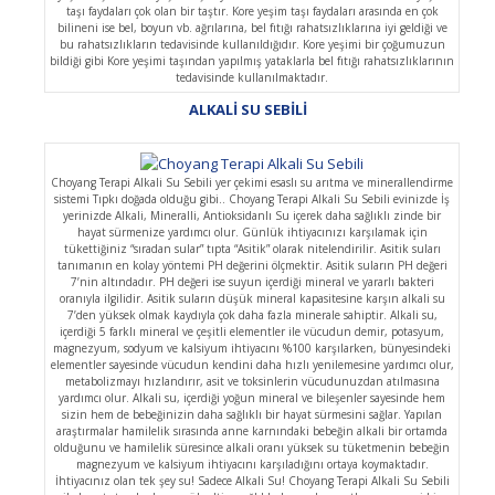
taşı faydaları çok olan bir taştır. Kore yeşim taşı faydaları arasında en çok
bilineni ise bel, boyun vb. ağrılarına, bel fıtığı rahatsızlıklarına iyi geldiği ve
bu rahatsızlıkların tedavisinde kullanıldığıdır. Kore yeşimi bir çoğumuzun
bildiği gibi Kore yeşimi taşından yapılmış yataklarla bel fıtığı rahatsızlıklarının
tedavisinde kullanılmaktadır.
ALKALİ SU SEBİLİ
Choyang Terapi Alkali Su Sebili yer çekimi esaslı su arıtma ve minerallendirme
sistemi Tıpkı doğada olduğu gibi.. Choyang Terapi Alkali Su Sebili evinizde İş
yerinizde Alkali, Mineralli, Antioksidanlı Su içerek daha sağlıklı zinde bir
hayat sürmenize yardımcı olur. Günlük ihtiyacınızı karşılamak için
tükettiğiniz “sıradan sular” tıpta “Asitik” olarak nitelendirilir. Asitik suları
tanımanın en kolay yöntemi PH değerini ölçmektir. Asitik suların PH değeri
7’nin altındadır. PH değeri ise suyun içerdiği mineral ve yararlı bakteri
oranıyla ilgilidir. Asitik suların düşük mineral kapasitesine karşın alkali su
7’den yüksek olmak kaydıyla çok daha fazla minerale sahiptir. Alkali su,
içerdiği 5 farklı mineral ve çeşitli elementler ile vücudun demir, potasyum,
magnezyum, sodyum ve kalsiyum ihtiyacını %100 karşılarken, bünyesindeki
elementler sayesinde vücudun kendini daha hızlı yenilemesine yardımcı olur,
metabolizmayı hızlandırır, asit ve toksinlerin vücudunuzdan atılmasına
yardımcı olur. Alkali su, içerdiği yoğun mineral ve bileşenler sayesinde hem
sizin hem de bebeğinizin daha sağlıklı bir hayat sürmesini sağlar. Yapılan
araştırmalar hamilelik sırasında anne karnındaki bebeğin alkali bir ortamda
olduğunu ve hamilelik süresince alkali oranı yüksek su tüketmenin bebeğin
magnezyum ve kalsiyum ihtiyacını karşıladığını ortaya koymaktadır.
İhtiyacınız olan tek şey su! Sadece Alkali Su! Choyang Terapi Alkali Su Sebili