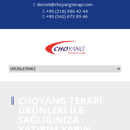
destek@choyangterapi.com
+90 (216) 386 42 44
+90 (542) 673 89 46
CHOYANG TERAPI
ÜRÜNLERI ILE
SAĞLIĞINIZA
YATIRIM YAPIN