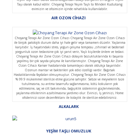
Taşı olarak kabul edilir. Choyang Terapi Yeşim Taşlı Isı Minderi Kudulcang
evimizin ve ofisimizin içinde rahatlıkla kullanılabilir.
AIR OZON CİHAZI
Choyang Terapi Air Zone Ozon Cihazı Choyang Terapi Air Zone Ozon Cihazı
ile birçok patolojik durum daha iyi hale gelir veya tamamen düzelir. Yaşlanma
karşıtıdır. İş hayatındaki stres, yoğun çalışma temposu ,zihinsel ve bedensel
yorgunluk ozon tedavisine çok iyi yanıt verir, Yaşlı kişilerde önlem ve tedavi.
Choyang Terapi Air Zone Ozon Cihazı dolaşım bozukluklarında ki başarısı
yapılmış bir çok sayıda çalışma ile kanıtlanmıştır. Choyang Terapi Air Zone
Ozon Cihazı Kanser hastalarında tamamlayıcı olarak oldukça başarılıdır.
Ozonun mantar ve bakterileri yok edici özelliği vardır. Bağırsak
Hastalıklarında faydaları olmuşmuştur. Choyang Terapi Air Zone Ozon Cihazı
% 99.9 mükemmel sterilize etme gücüne sahiptir. Sebze ve meyvelerin taze
tutulmasına, su arıtma tasarrufu sağlanmasına, kötü kokuların yok
edilmesine, saç ve cilt bakımında, bağışıklık sisteminin güçlenmesinde,
yaşlanma etkilerinin azaltılmasına yardımcı olur. Evinizi, İş yerinizi, Home
ofislerinizi ozon dezenfektanı ile kolaylık ile sterilize edebilirsiniz.
ALKALARK
YEŞİM TAŞLI OMUZLUK