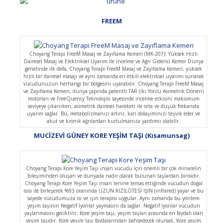
FREEM
Choyang Terapi FreeM Masaj ve Zayıflama Kemeri (MK-207): Yüksek Hızlı
Dairesel Masaj ve Elektriksel Uyarım İle İncelme ve Ağrı Giderici Kemer Dünya
genelinde ilk defa, Choyang Terapi FreeM Masaj ve Zayıflama Kemeri, yüksek
hızlı bir dairesel masajı ve aynı zamanda en etkili elektriksel uyarımı sunarak
vücudunuzun herhangi bir bölgesini uyarabilir. Choyang Terapi FreeM Masaj
ve Zayıflama Kemeri, dünya çapında patentli TAR (İki Yönlü Asimetrik Dönen)
motorları ve FreeQuency Teknolojisi sayesinde incelme etkisini maksimum
seviyeye çıkarırken, asimetrik dairesel hareketi ile orta ve düşük frekansta
uyarım sağlar. Bu, metabolizmanızı artırır, kan dolaşımınızı teşvik eder ve
akut ve kronik ağrılardan kurtulmanıza yardımcı olabilir.
MUCİZEVİ GÜNEY KORE YEŞİM TAŞI (Kısamunsag)
Choyang Terapi Kore Yeşim Taşı insan vücudu için önemli bir çok minarelin
bileşiminden oluşan ve dünyada nadir olarak bulunan taşlardan birisidir.
Choyang Terapi Kore Yeşim Taşı insan tenine temas ettiğinde vücudun doğal
ısısı ile birleşerek %93 oranında UZUN KIZILÖTESİ IŞIN (infrared) yayar ve bu
sayede vücudumuza ısı ve ışın terapisi uygular. Aynı zamanda bu yöntem
yeşim taşının Negatif İyonlar yaymasını da sağlar. Negatif iyonlar vücudun
yaşlanmasını geciktirir. Kore yeşim taşı, yeşim taşları arasında en faydalı olan
yeşim taşıdır. Kore yeşim taşı faydalarından bahsedecek olursak; Kore yeşim