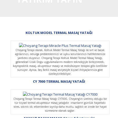
KOLTUK MODEL TERMAL MASAJ YATAĞI
Choyang Terapi olarak, Koltuk Model Termal Masaj Yatağı ile sırt ve bacak
ağrılarınızı, omurga problemlerinizi ve uyku sorunlarınızı hafifletmenize
yardımcı oluyoruz. Choyang Terapi Koltuk Model Termal Masaj Yatağı,
geleneksel Uzak Doğu uygulamalarını modern teknolojiyle birleştirerek,
kayropraktik masaj, akupressur masajı ve moksibüsyon terapisi gibi özellikler
sunuyor. Ayrıca, beş farklı masaj seviyesiyle kişisel ihtiyaçlarınıza göre
özelleştirilebiliyor.
CY 7000 TERMAL MASAJ YATAĞI
Choyang Terapi Termal Masaj Yatağı CY7000, Choyang’ın üretmiş olduğu bir
tür kişisel termal akupressur masaj yatağıdır. insanların günlük hayattaki
stres, sıkıntı vb. etkenlerden sıyrılıp daha mutlu, sağlıklı ve zinde bir hayat
sürmesine olanak sağlar.