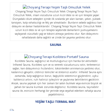
Choyang Terapi Yeşim Taşlı Omuzluk Yelek Choyang Terapi Yeşim Taşlı
Omuzluk Yelek, insan vücuduna uzun kızıl ötesi ısı ve ışın terapisi yapar.
Dünyadaki ölüm sebepleri içinde ilk sıralarda yer alan kanser, şeker, yüksek
tansiyon, kalp rahatsızlığı ve felç yer almaktadır. Bunların sebebi sağlıksız kan
dolaşımı ve damar hastalıklarıdır. Choyang Terapi Yeşim Taşlı Omuzluk Yelek
uzun kızıl ötesi ısı ve ışın terapisi sayesinde damarların yumuşamasını
saylayarak vücuttaki yağ ve toksini atmaya yardımcı olur. Kan dolaşımını
rahatlatarak daha sağlıklı ve zinde bir yaşama yardımcı olur.
SAUNA
Kızılötesi Sauna, sağlığınız ve mutluluğunuz için harika bir aktivitedir.
İnfrared Sauna, Kızılötesi ışın ve ısı vererek vücudunuzu ısıtır, terlemenizi
sağlar, kan dolaşımınızı hızlandırır, toksinlerden arınmanıza yardımcı olur,
kaslarınızı gevşetir, cildinizi temizler ve stresinizi azaltır. İnfrared Sauna aynı
zamanda, kalp sağlığınızı korur, bağışıklık sisteminizi güçlendirir, uyku
kalitenizi artırır, ruh halinizi iyileştirir ve yaşlanma belirtilerini geciktirir.
Ancak, sauna yapmak için her zaman bir salon bulmak veya evinize büyük ve
pahalı bir sauna kurmak zorunda değilsiniz. Kızılötesi sauna, taşınabilir
sauna ile, evinizin herhangi bir yerinde veya seyahat ederken rahatça sauna
yapabilirsiniz.
YEŞİM TAŞLI TERMAL MAT