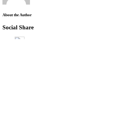
About the Author
Social Share
Leave a Reply
Name
*