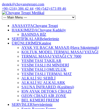
destek@choyangterapi.com
+90 (216) 386 42 44
+90 (542) 673 89 46
ANASAYFA
Choyang Terapi
HAKKIMIZDA
Choyang Kadıköy
BASINDA BİZ
SERTİFİKALAR
Belgelerimiz
ÜRÜNLERİMİZ
Katalog
AYAK VE BACAK MASAJI (Hava Sıkıştırmalı)
KOLTUK MODEL TERMAL MASAJ YATAĞI
TERMAL MASAJ YATAĞI CY 7000
YEŞİM TAŞI TAKILAR
YEŞİM TAŞLI ISI MİNDERİ
YEŞİM TAŞLI OMUZLUK
YEŞİM TAŞLI TERMAL MAT
ALKALİ SU SEBİLİ
ALKALİ SU ALKALARK
SAUNA İNFRARED (Kızılötesi)
ION AYAK DETOKS CİHAZI
OZON CİHAZI AİR ZONE
BEL KEMERİ FREEM
SERVİSLER
Servislerimiz
Servis Başvuru Formu