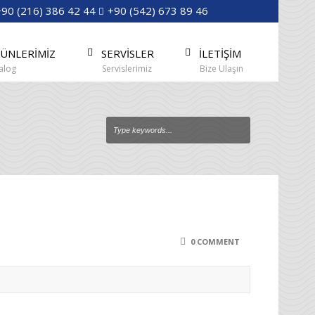
+90 (216) 386 42 44
+90 (542) 673 89 46
ÜNLERİMİZ
SERVİSLER
İLETİŞİM
alog
Servislerimiz
Bize Ulaşın
0 COMMENT