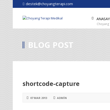
destek@choyangterapi.com
ANASAY
Choyang 
BLOG POST
shortcode-capture
07 MAR 2013
ADMIN