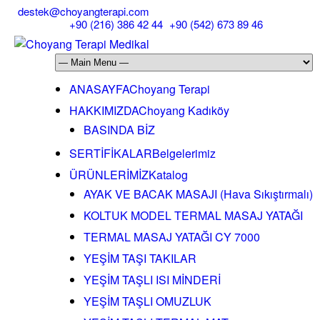
destek@choyangterapi.com
+90 (216) 386 42 44
+90 (542) 673 89 46
ANASAYFA
Choyang Terapi
HAKKIMIZDA
Choyang Kadıköy
BASINDA BİZ
SERTİFİKALAR
Belgelerimiz
ÜRÜNLERİMİZ
Katalog
AYAK VE BACAK MASAJI (Hava Sıkıştırmalı)
KOLTUK MODEL TERMAL MASAJ YATAĞI
TERMAL MASAJ YATAĞI CY 7000
YEŞİM TAŞI TAKILAR
YEŞİM TAŞLI ISI MİNDERİ
YEŞİM TAŞLI OMUZLUK