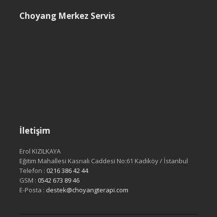
Choyang Merkez Servis
İletişim
Erol KIZILKAYA
Eğitim Mahallesi Kasrıali Caddesi No:61 Kadıköy / İstanbul
Telefon :
0216 386 42 44
GSM :
0542 673 89 46
E-Posta :
destek@choyangterapi.com