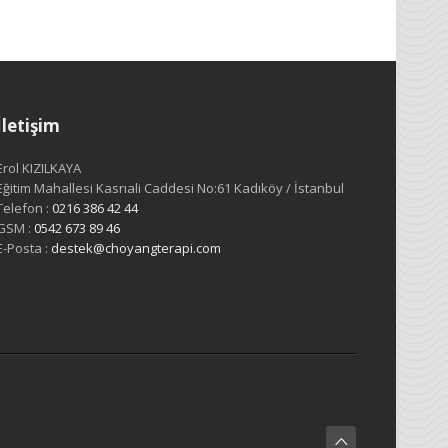
İletişim
Erol KIZILKAYA
Eğitim Mahallesi Kasrıali Caddesi No:61 Kadıköy / İstanbul
Telefon :
0216 386 42 44
GSM :
0542 673 89 46
E-Posta :
destek@choyangterapi.com