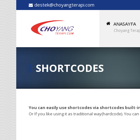
destek@choyangterapi.com
ANASAYFA
Choyang Terap
SHORTCODES
You can easily use shortcodes via shortcodes built-in(
Or If you like using it as traditional way(hardcode). You can 