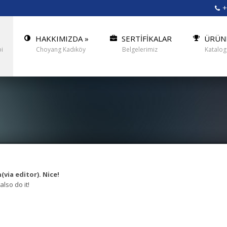
+
HAKKIMIZDA
»
SERTİFİKALAR
ÜRÜN
i
Choyang Kadıköy
Belgelerimiz
Katalog
via editor). Nice!
also do it!