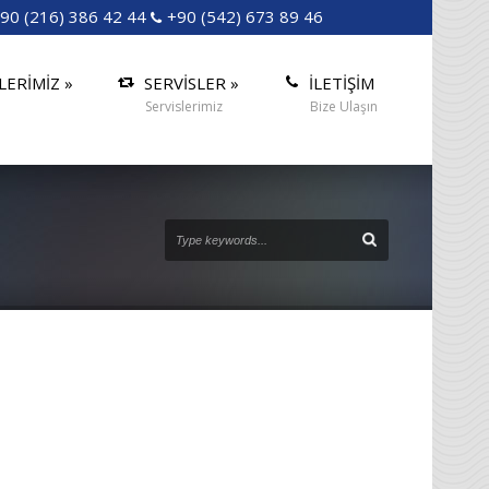
90 (216) 386 42 44
+90 (542) 673 89 46
LERİMİZ
»
SERVİSLER
»
İLETİŞİM
Servislerimiz
Bize Ulaşın