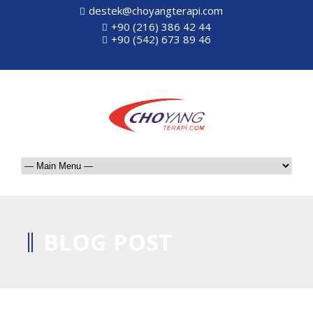
destek@choyangterapi.com
+90 (216) 386 42 44
+90 (542) 673 89 46
BLOG POST