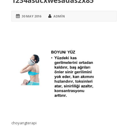
1234asdcxwesadas2x85
30 MAY 2016
ADMIN
choyangterapi