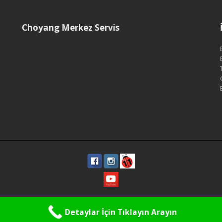
Choyang Merkez Servis
Bu Sitenin bütün hakları Choyang Türkiye Kadıköy'e aittir.
Detaylar İçin Tıklayın Arayın