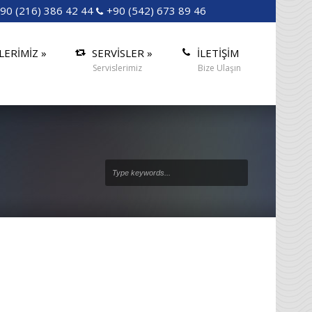
90 (216) 386 42 44
+90 (542) 673 89 46
LERİMİZ
»
SERVİSLER
»
İLETİŞİM
Servislerimiz
Bize Ulaşın