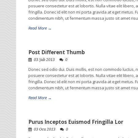
posuere consectetur est at lobortis. Nulla vitae elit liber
fringilla. Donec id elit non mi porta gravida at eget metus.
condimentum nibh, ut fermentum massa justo sit amet risus.L
Read More →
Post Different Thumb
03 Şub 2013
0
Donec sed odio dui. Duis mollis, est non commodo luctus, nisi
posuere consectetur est at lobortis. Nulla vitae elit liber
fringilla. Donec id elit non mi porta gravida at eget metus.
condimentum nibh, ut fermentum massa justo sit amet risus.L
Read More →
Purus Inceptos Euismod Fringilla Lor
03 Oca 2013
0