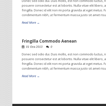
Donec sed odio dui. Duis mollis, est non commodo luctus, nisi
posuere consectetur est at lobortis. Nulla vitae elit liber
fringilla. Donec id elit non mi porta gravida at eget metus.
condimentum nibh, ut fermentum massa justo sit amet risus.L
Read More →
Fringilla Commodo Aenean
01 Oca 2013
0
Donec sed odio dui. Duis mollis, est non commodo luctus, nisi
posuere consectetur est at lobortis. Nulla vitae elit liber
fringilla. Donec id elit non mi porta gravida at eget metus.
condimentum nibh, ut fermentum massa justo sit amet risus.L
Read More →