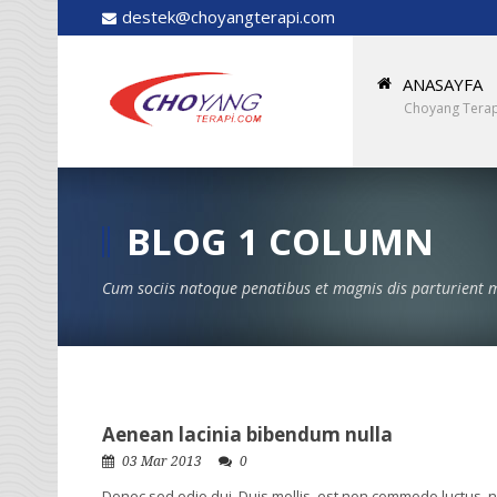
destek@choyangterapi.com
ANASAYFA
Choyang Terap
BLOG 1 COLUMN
Cum sociis natoque penatibus et magnis dis parturient m
Aenean lacinia bibendum nulla
03 Mar 2013
0
Donec sed odio dui. Duis mollis, est non commodo luctus, nisi