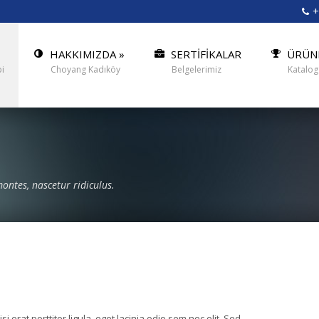
+
HAKKIMIZDA
»
SERTİFİKALAR
ÜRÜN
i
Choyang Kadıköy
Belgelerimiz
Katalog
ontes, nascetur ridiculus.
 erat porttitor ligula, eget lacinia odio sem nec elit. Sed