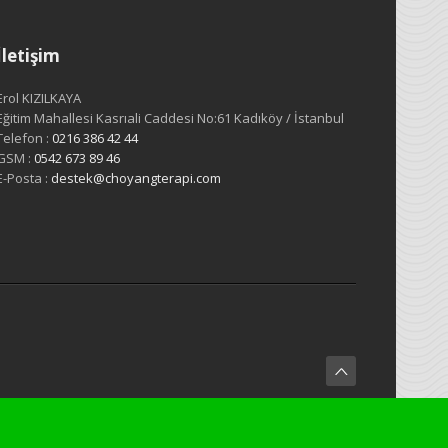
İletişim
Erol KIZILKAYA
Eğitim Mahallesi Kasrıali Caddesi No:61 Kadıköy / İstanbul
Telefon :
0216 386 42 44
GSM :
0542 673 89 46
E-Posta :
destek@choyangterapi.com